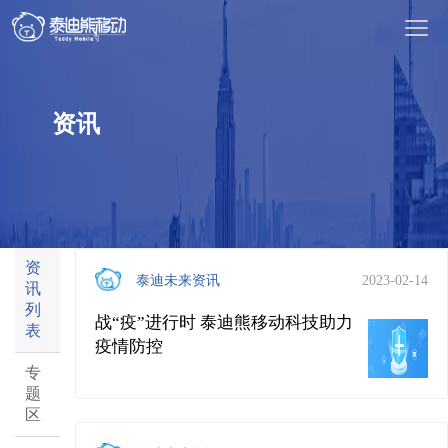
资讯
资
泰迪未来资讯
2023-02-14
讯
列
战“疫”进行时 泰迪熊移动科技助力
表
疫情防控
专
题
区