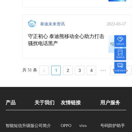
泰迪未来资讯
2022-03-17
守正初心 泰迪熊移动全心助力打击
骚扰电话黑产
立即合作
号码申诉
共 51 条
1
2
3
4
11
•••
AI查号助手
产品
关于我们
友情链接
用户服务
智能短信升级版
公司简介
OPPO
vivo
号码防护助手